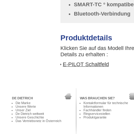
SMART-TC ° kompatibe
Bluetooth-Verbindung
Produktdetails
Klicken Sie auf das Modell Ihr
Details zu erhalten :
E-PILOT Schaltfeld
DE DIETRICH
WAS BRAUCHEN SIE?
Die Marke
Kontaktformular für technische
Unsere Werte
Informationen
Unser Ziel
Fachhändler finden
De Dietrich weltweit
Ringservicestellen
Unsere Geschichte
Produktgarantie
Das Vertriebsnetz in Österreich