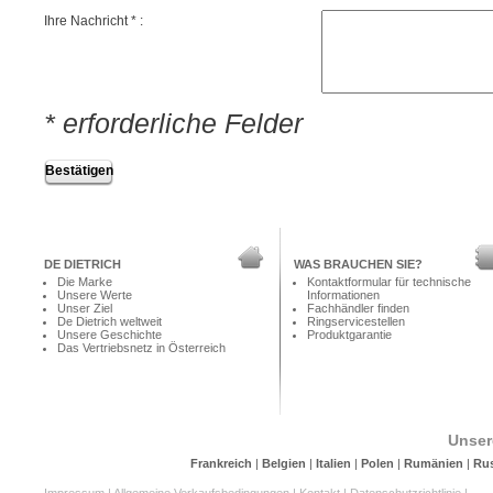
Ihre Nachricht * :
* erforderliche Felder
DE DIETRICH
WAS BRAUCHEN SIE?
Die Marke
Kontaktformular für technische
Unsere Werte
Informationen
Unser Ziel
Fachhändler finden
De Dietrich weltweit
Ringservicestellen
Unsere Geschichte
Produktgarantie
Das Vertriebsnetz in Österreich
Unser
Frankreich
|
Belgien
|
Italien
|
Polen
|
Rumänien
|
Ru