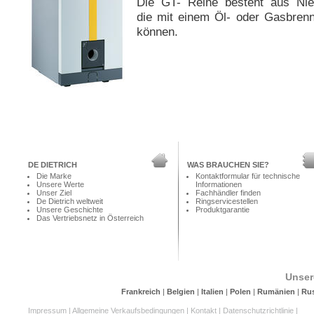
Die GT- Reihe besteht aus Nied
die mit einem Öl- oder Gasbrenn
können.
DE DIETRICH
WAS BRAUCHEN SIE?
Die Marke
Kontaktformular für technische
Unsere Werte
Informationen
Unser Ziel
Fachhändler finden
De Dietrich weltweit
Ringservicestellen
Unsere Geschichte
Produktgarantie
Das Vertriebsnetz in Österreich
Unser
Frankreich
|
Belgien
|
Italien
|
Polen
|
Rumänien
|
Ru
Impressum
|
Allgemeine Verkaufsbedingungen
|
Kontakt
|
Datenschutzrichtlinie
|