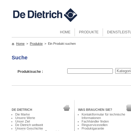
HOME
PRODUKTE
DIENSTLEIS
Home
>
Produkte
> Ein Produkt suchen
Suche
Produktsuche :
DE DIETRICH
WAS BRAUCHEN SIE?
Die Marke
Kontaktformular für technische
Unsere Werte
Informationen
Unser Ziel
Fachhändler finden
De Dietrich weltweit
Ringservicestellen
Unsere Geschichte
Produktgarantie