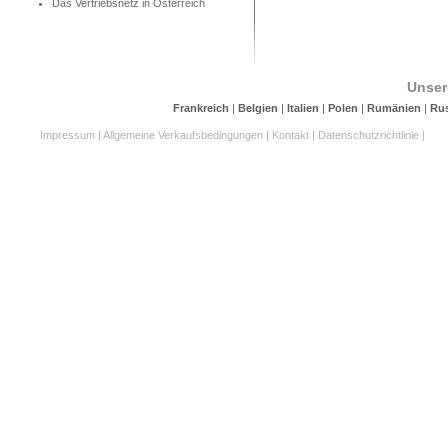
Das Vertriebsnetz in Österreich
Unser
Frankreich
|
Belgien
|
Italien
|
Polen
|
Rumänien
|
Ru
Impressum
|
Allgemeine Verkaufsbedingungen
|
Kontakt
|
Datenschutzrichtlinie
|