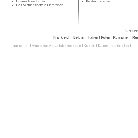
Unsere Geschichte
Produktgarantie
Das Vertriebsnetz in Österreich
Unser
Frankreich
|
Belgien
|
Italien
|
Polen
|
Rumänien
|
Ru
Impressum
|
Allgemeine Verkaufsbedingungen
|
Kontakt
|
Datenschutzrichtlinie
|