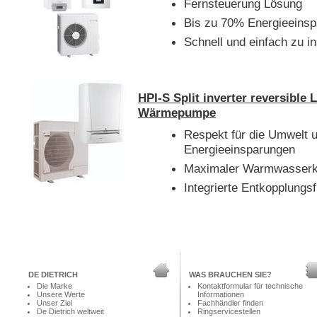
Fernsteuerung Lösung
Bis zu 70% Energieeins
Schnell und einfach zu in
HPI-S Split inverter reversible 
Wärmepumpe
Respekt für die Umwelt 
Energieeinsparungen
Maximaler Warmwasserk
Integrierte Entkopplungs
DE DIETRICH
WAS BRAUCHEN SIE?
Die Marke
Kontaktformular für technische
Unsere Werte
Informationen
Unser Ziel
Fachhändler finden
De Dietrich weltweit
Ringservicestellen