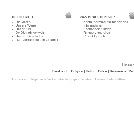
DE DIETRICH
WAS BRAUCHEN SIE?
Die Marke
Kontaktformular für technische
Unsere Werte
Informationen
Unser Ziel
Fachhändler finden
De Dietrich weltweit
Ringservicestellen
Unsere Geschichte
Produktgarantie
Das Vertriebsnetz in Österreich
Unser
Frankreich
|
Belgien
|
Italien
|
Polen
|
Rumänien
|
Ru
Impressum
|
Allgemeine Verkaufsbedingungen
|
Kontakt
|
Datenschutzrichtlinie
|