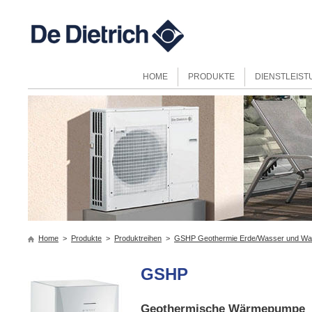
HOME
PRODUKTE
DIENSTLEIS
Home
>
Produkte
>
Produktreihen
>
GSHP Geothermie Erde/Wasser und W
GSHP
Geothermische Wärmepumpe