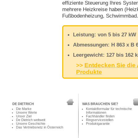
effiziente Steuerung Ihres Syst
mehrere Heizkreise haben (Heiz
Fußbodenheizung, Schwimmbad..
Leistung: von 5 bis 27 kW
Abmessungen: H 863 x B 
Leergewicht: 127 bis 162 
>>
Entdecken Sie die
Produkte
DE DIETRICH
WAS BRAUCHEN SIE?
Die Marke
Kontaktformular für technische
Unsere Werte
Informationen
Unser Ziel
Fachhändler finden
De Dietrich weltweit
Ringservicestellen
Unsere Geschichte
Produktgarantie
Das Vertriebsnetz in Österreich