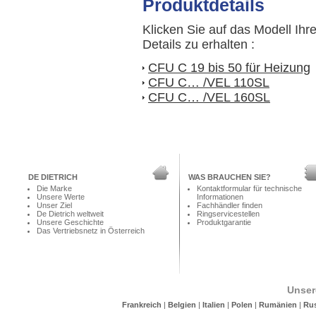
Produktdetails
Klicken Sie auf das Modell Ihr
Details zu erhalten :
CFU C 19 bis 50 für Heizung
CFU C… /VEL 110SL
CFU C… /VEL 160SL
DE DIETRICH
WAS BRAUCHEN SIE?
Die Marke
Kontaktformular für technische
Unsere Werte
Informationen
Unser Ziel
Fachhändler finden
De Dietrich weltweit
Ringservicestellen
Unsere Geschichte
Produktgarantie
Das Vertriebsnetz in Österreich
Unser
Frankreich
|
Belgien
|
Italien
|
Polen
|
Rumänien
|
Ru