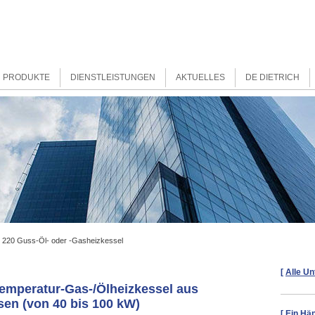
PRODUKTE
DIENSTLEISTUNGEN
AKTUELLES
DE DIETRICH
20 Guss-Öl- oder -Gasheizkessel
[
Alle Un
emperatur-Gas-/Ölheizkessel aus
en (von 40 bis 100 kW)
[
Ein Hän