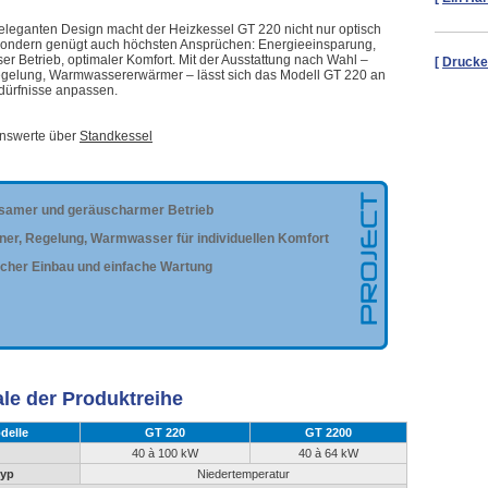
eleganten Design macht der Heizkessel GT 220 nicht nur optisch
 sondern genügt auch höchsten Ansprüchen: Energieeinsparung,
er Betrieb, optimaler Komfort. Mit der Ausstattung nach Wahl –
[
Drucke
egelung, Warmwassererwärmer – lässt sich das Modell GT 220 an
edürfnisse anpassen.
enswerte über
Standkessel
samer und geräuscharmer Betrieb
ner, Regelung, Warmwasser für individuellen Komfort
acher Einbau und einfache Wartung
le der Produktreihe
delle
GT 220
GT 2200
40 à 100 kW
40 à 64 kW
typ
Niedertemperatur