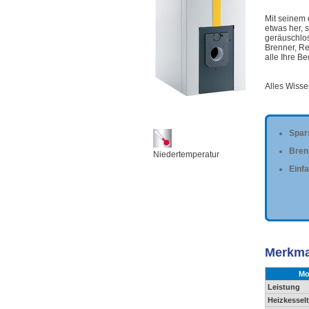
Mit seinem 
etwas her,
geräuschlos
Brenner, R
alle Ihre B
Alles Wiss
Spar
Bren
Niedertemperatur
Einf
Merkma
Mo
Leistung
Heizkessel