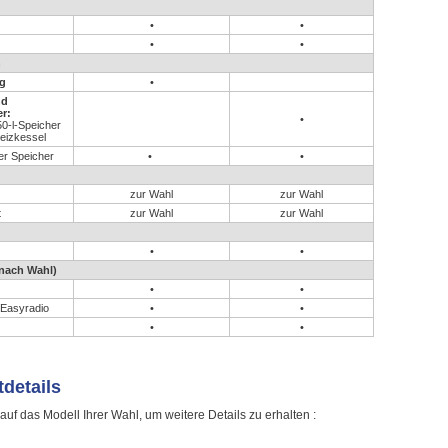
•
•
•
•
n
g
•
nd
r:
•
50-l-Speicher
eizkessel
r Speicher
•
•
zur Wahl
zur Wahl
t
zur Wahl
zur Wahl
•
•
nach Wahl)
•
•
 Easyradio
•
•
•
•
details
 auf das Modell Ihrer Wahl, um weitere Details zu erhalten :