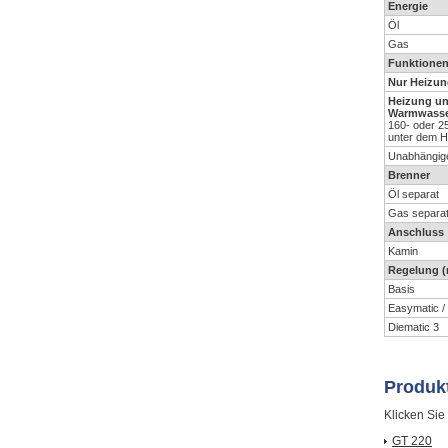
Energie
Öl
Gas
Funktione
Nur Heizun
Heizung u
Warmwasse
160- oder 2
unter dem H
Unabhängige
Brenner
Öl separat
Gas separa
Anschluss
Kamin
Regelung (
Basis
Easymatic /
Diematic 3
Produkt
Klicken Sie
GT 220