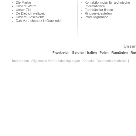
Die Marke
Kontaktformular für technische
Unsere Werte
Informationen
Unser Ziel
Fachhändler finden
De Dietrich weltweit
Ringservicestellen
Unsere Geschichte
Produktgarantie
Das Vertriebsnetz in Österreich
Unser
Frankreich
|
Belgien
|
Italien
|
Polen
|
Rumänien
|
Ru
Impressum
|
Allgemeine Verkaufsbedingungen
|
Kontakt
|
Datenschutzrichtlinie
|