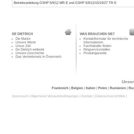
Betriebsanleitung GSHP 5/9/12 MR-E und GSHP 5/9/12/15/19/27 TR-E
DE DIETRICH
WAS BRAUCHEN SIE?
Die Marke
Kontaktformular für technische
Unsere Werte
Informationen
Unser Ziel
Fachhändler finden
De Dietrich weltweit
Ringservicestellen
Unsere Geschichte
Produktgarantie
Das Vertriebsnetz in Österreich
Unser
Frankreich
|
Belgien
|
Italien
|
Polen
|
Rumänien
|
Ru
Impressum
|
Allgemeine Verkaufsbedingungen
|
Kontakt
|
Datenschutzrichtlinie
|